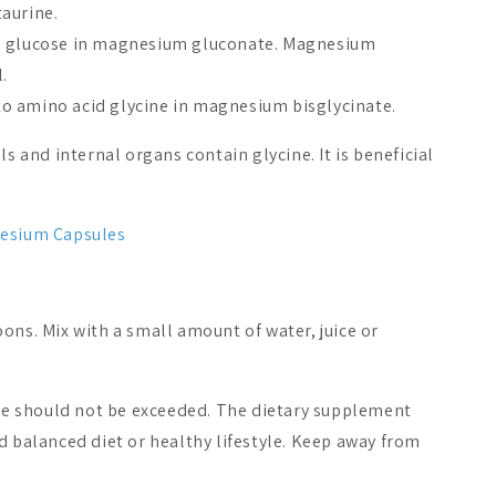
aurine.
o glucose in magnesium gluconate. Magnesium
.
o amino acid glycine in magnesium bisglycinate.
ls and internal organs contain glycine. It is beneficial
esium Capsules
ons. Mix with a small amount of water, juice or
 should not be exceeded. The dietary supplement
d balanced diet or healthy lifestyle. Keep away from