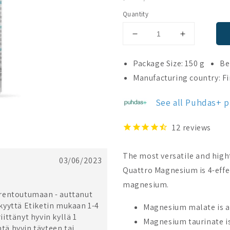
PRICE
Quantity
Decrease
Increase
quantity
quantity
for
for
Package Size: 150 g
Be
Puhdas+
Puhdas+
Manufacturing country: F
Quattro
Quattro
Magnesium
Magnesium
See all Puhdas+ 
Powder
Powder
12
reviews
The most versatile and hig
03/06/2023
Quattro Magnesium is 4-effec
magnesium.
i rentoutumaan - auttanut
kyyttä Etiketin mukaan 1-4
Magnesium malate is a
iittänyt hyvin kyllä 1
Magnesium taurinate is
htä hyvin täyteen tai