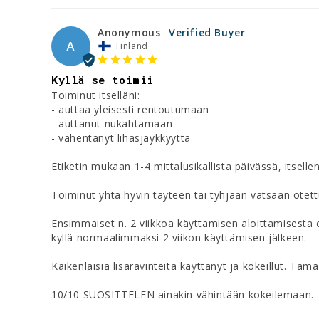
Anonymous
A
Finland
Kyllä se toimii
Toiminut itselläni:

- auttaa yleisesti rentoutumaan

- auttanut nukahtamaan

- vähentänyt lihasjäykkyyttä

Etiketin mukaan 1-4 mittalusikallista päivässä, itselleni 
Toiminut yhtä hyvin täyteen tai tyhjään vatsaan otett
Ensimmäiset n. 2 viikkoa käyttämisen aloittamisesta o
kyllä normaalimmaksi 2 viikon käyttämisen jälkeen.

Kaikenlaisia lisäravinteitä käyttänyt ja kokeillut. Täm
10/10 SUOSITTELEN ainakin vähintään kokeilemaan.