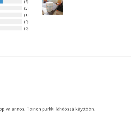
6
5
1
0
0
piva annos. Toinen purkki lähdössä käyttöön.