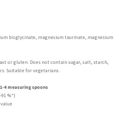
Bestseller
New
um bisglycinate, magnesium taurinate, magnesium
! Rest & Recover
Dr. Tolonen Saltbalans
Puhdas+ In
esium
Super
st or gluten. Does not contain sugar, salt, starch,
A$43.20
A$19.85
s. Suitable for vegetarians.
Add to cart
Add to cart
Add 
 1-4 measuring spoons
-91 %*)
 value