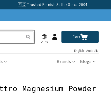
🇫🇮 Trusted Finnish Seller Since 2004
»
Log
Cart
Cart
in
EN|AU
English | Australia
ls
Brands
Blogs
ttro Magnesium Powder