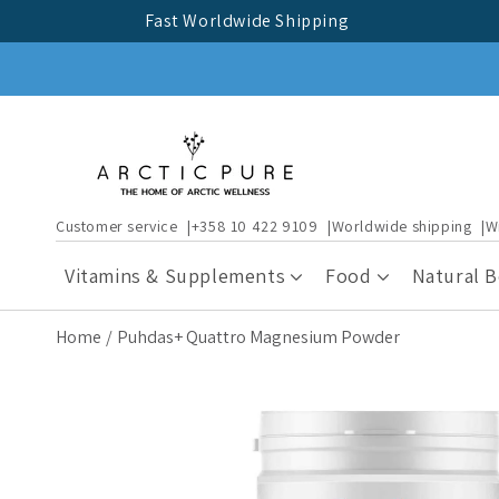
Skip to
Fast Worldwide Shipping
content
Customer service
+358 10 422 9109
Worldwide shipping
W
Vitamins & Supplements
Food
Natural 
Home
Puhdas+ Quattro Magnesium Powder
Skip to
product
information