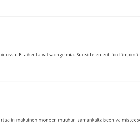
ossa. Ei aiheuta vatsaongelmia. Suosittelen erittäin lämpimäs
urtaalin makuinen moneen muuhun samankaltaiseen valmisteesee