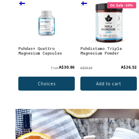
On Sale -20%
Puhdas+ Quattro
Puhdistamo Triple
Magnesium Capsules
Magnesium Powder
A$30.86
A$26.52
From
A$33.19
Choices
Add to cart