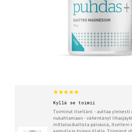
Kyllä se toimii
Toiminut itselläni: - auttaa yleisest
nukahtamaan - vähentänyt lihasjäyk
mittalusikallista päivässä, itselleni r
aamulla ja toinen illalla. Toiminut y