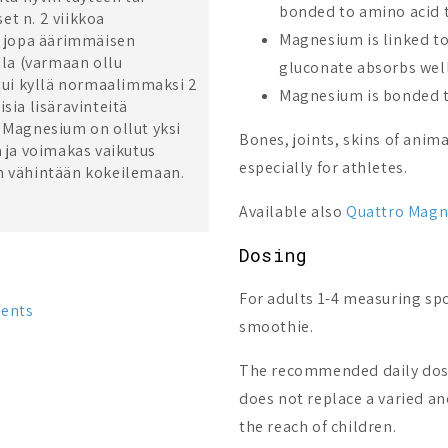
bonded to amino acid t
et n. 2 viikkoa
Magnesium is linked t
n, jopa äärimmäisen
ila (varmaan ollu
gluconate absorbs well
ui kyllä normaalimmaksi 2
Magnesium is bonded t
sia lisäravinteitä
o Magnesium on ollut yksi
Bones, joints, skins of anima
a ja voimakas vaikutus
especially for athletes.
in vähintään kokeilemaan.
Available also
Quattro Magn
Dosing
For adults 1-4 measuring spo
ments
smoothie.
The recommended daily dose
does not replace a varied an
the reach of children.