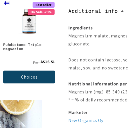
Bestseller
Bestseller
Additional info
On Sale -23%
On Sale -23%
Ingredients
Magnesium malate, magnesi
gluconate.
Puhdistamo Triple
Puhdistamo Night
Heey
Magnesium
Magnesium
Magn
Does not contain lactose, yea
A$16.51
A$16.51
From
From
maize, soy, and no sweetener
Choices
Choices
Nutritional information per
Magnesium (mg), 85-340 (23
* = % of daily recommended
Marketer
New Organics Oy