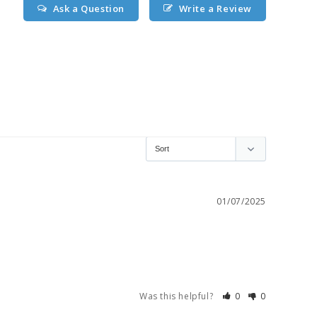
Ask a Question
Write a Review
01/07/2025
Was this helpful?
0
0