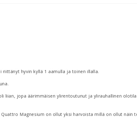
riittänyt hyvin kyllä 1 aamulla ja toinen illalla.

una.

li liian, jopa äärimmäisen ylirentoutunut ja ylirauhallinen olot
ä Quattro Magnesium on ollut yksi harvoista millä on ollut näin to