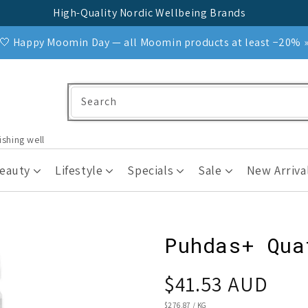
High-Quality Nordic Wellbeing Brands
🤍 Happy Moomin Day — all Moomin products at least −20% 
Search
ishing well
Beauty
Lifestyle
Specials
Sale
New Arriva
Puhdas+ Qua
Regular
$41.53 AUD
price
UNIT
$276.87
/
KG