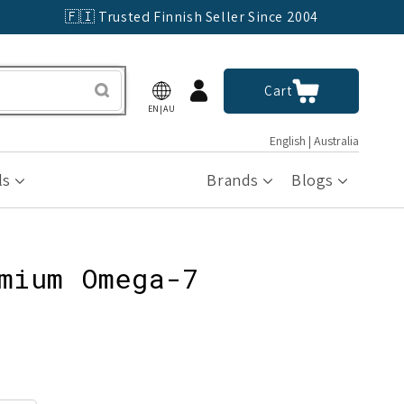
🇫🇮 Trusted Finnish Seller Since 2004
Log
Cart
Cart
in
EN|AU
English | Australia
ls
Brands
Blogs
mium Omega-7