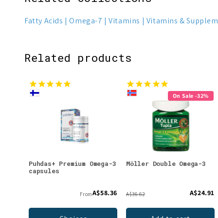
Fatty Acids
Omega-7
Vitamins
Vitamins & Supple
Related products
On Sale -32%
Puhdas+ Premium Omega-3
Möller Double Omega-3
capsules
A$58.36
A$24.91
From
A$36.62