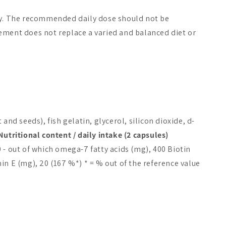
ay. The recommended daily dose should not be
ement does not replace a varied and balanced diet or
On Sale -20%
 and seeds), fish gelatin, glycerol, silicon dioxide, d-
Nutritional content / daily intake (2 capsules)
 - out of which omega-7 fatty acids (mg), 400 Biotin
in E (mg), 20 (167 %*) * = % out of the reference value
istamo Krill Oil
Dr. Tolonen E-EPA 500
Dr. Tolone
a-3
mg
mg
A$26.62
A$24.91
From