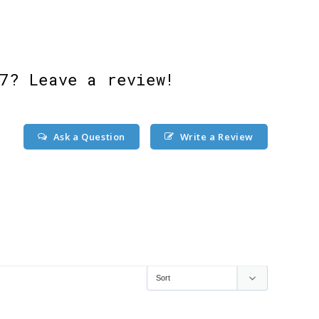
7? Leave a review!
Ask a Question
Write a Review