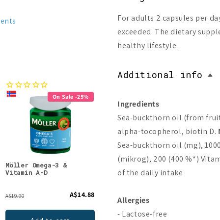
For adults 2 capsules per d
ments
exceeded. The dietary suppl
healthy lifestyle.
Additional info
On Sale -25%
Bestseller
Ingredients
New
Sea-buckthorn oil (from fruit
On Sale -20%
alpha-tocopherol, biotin D.
Sea-buckthorn oil (mg), 1000
(mikrog), 200 (400 %*) Vitam
Möller Omega-3 &
Puhdistamo Strong
Puhd
of the daily intake
Vitamin A-D
Omega-3
Omeg
A$14.88
A$26.62
A$19.90
From
Allergies
- Lactose-free