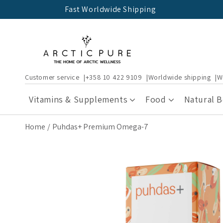
Skip to
Fast Worldwide Shipping
content
Customer service
+358 10 422 9109
Worldwide shipping
W
Vitamins & Supplements
Food
Natural 
Home
Puhdas+ Premium Omega-7
Skip to
product
information