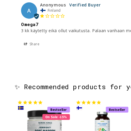
Anonymous
A
Finland
Omega7
3 kk käytetty eikä ollut vaikutusta. Palaan vanhaan mer
Share
✨ Recommended products for 
Bestseller
Bestseller
On Sale -15%