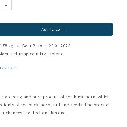
Add to cart
.178 kg
Best Before: 29.01.2028
Manufacturing country: Finland
120 caps
products
 a strong and pure product of sea buckthorn, which
dients of sea buckthorn fruit and seeds. The product
 enchances the ffect on skin and.