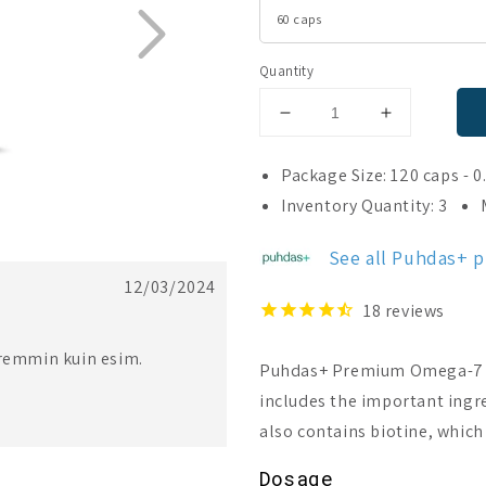
Quantity
Decrease
Increase
quantity
quantity
for
for
Package Size: 120 caps - 0
Puhdas+
Puhdas+
Inventory Quantity: 3
Premium
Premium
Omega-
Omega-
See all Puhdas+ 
7
7
12/03/2024
18
reviews
aremmin kuin esim.
Puhdas+ Premium Omega-7 is
includes the important ingre
also contains biotine, which
Dosage