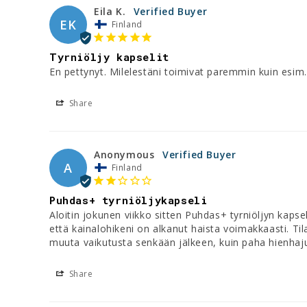
Eila K.
EK
Finland
Tyrniöljy kapselit
En pettynyt. Milelestäni toimivat paremmin kuin esim.
Share
Anonymous
A
Finland
Puhdas+ tyrniöljykapseli
Aloitin jokunen viikko sitten Puhdas+ tyrniöljyn kaps
että kainalohikeni on alkanut haista voimakkaasti. Tila
muuta vaikutusta senkään jälkeen, kuin paha hienhaju, 
Share