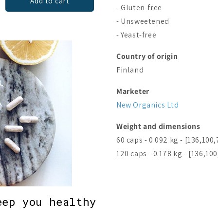
Add to cart
Choices
- Gluten-free
- Unsweetened
- Yeast-free
Country of origin
Finland
Marketer
New Organics Ltd
Weight and dimensions
60 caps - 0.092 kg - [136,100,
120 caps - 0.178 kg - [136,10
eep you healthy