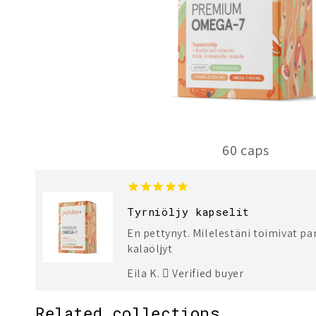
60 caps
1
2
Tyrniöljy kapselit
En pettynyt. Milelestäni toimivat p
kalaöljyt
Eila K.
Verified buyer
Related collections