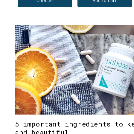
Choices
Add to cart
5 important ingredients to k
and beautiful