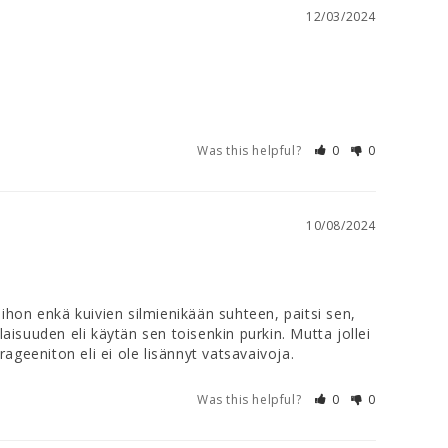
12/03/2024
Was this helpful?
0
0
10/08/2024
hon enkä kuivien silmienikään suhteen, paitsi sen, 
aisuuden eli käytän sen toisenkin purkin. Mutta jollei 
ageeniton eli ei ole lisännyt vatsavaivoja.
Was this helpful?
0
0