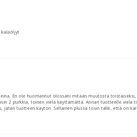
 kalaöljyt
eleina. En ole huomannut olossani mitään muutosta toistaiseksi, i
sin 2 purkkia, toinen vielä käyttämättä. Annan tuotteelle vielä til
jätän tuotteen käytön. Sellainen plussa tosin tälle, että on karr