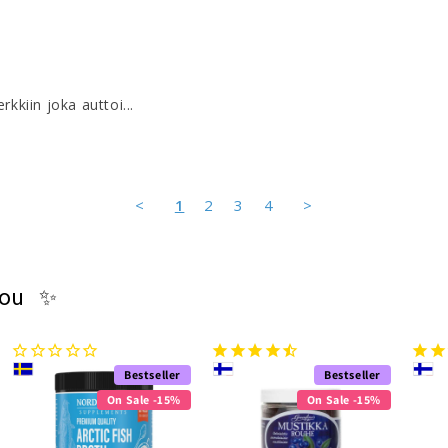
kkiin joka auttoi... 
<
1
2
3
4
>
you ✨
Bestseller
Bestseller
On Sale -15%
On Sale -15%