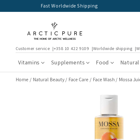
Skip to
Fast Worldwide Shipping
content
Customer service
+358 10 422 9109
Worldwide shipping
W
Vitamins
Supplements
Food
Natural
Home
Natural Beauty
Face Care
Face Wash
Mossa Ju
Skip to
product
information