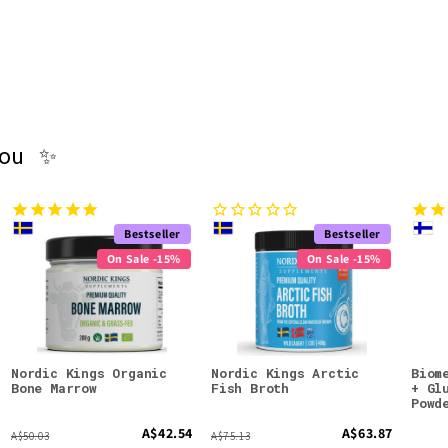
you ✨
Bestseller
Bestseller
On Sale -15%
On Sale -15%
Nordic Kings Organic
Nordic Kings Arctic
Biom
Bone Marrow
Fish Broth
+ Gl
Powd
A$42.54
A$63.87
A$50.03
A$75.13