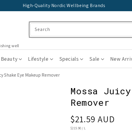
High-Quality Nordic Wellbeing Brands
Search
ishing well
 Beauty
Lifestyle
Specials
Sale
New Arri
icy Shake Eye Makeup Remover
Mossa Juicy
Remover
Regular
$21.59 AUD
price
UNIT
$215.90
/
L
PRICE