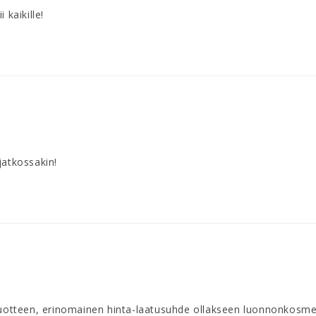
 kaikille!
jatkossakin!
otteen, erinomainen hinta-laatusuhde ollakseen luonnonkosmet