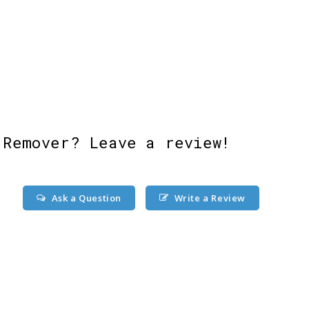
 Remover? Leave a review!
Ask a Question
Write a Review