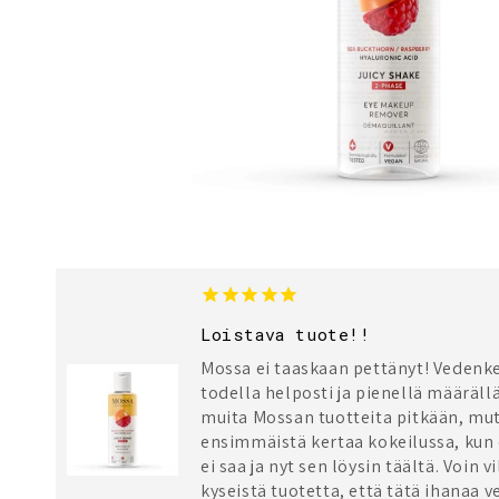
1
3
Loistava tuote!!
Mossa ei taaskaan pettänyt! Vedenk
todella helposti ja pienellä määräll
muita Mossan tuotteita pitkään, mut
ensimmäistä kertaa kokeilussa, kun
ei saa ja nyt sen löysin täältä. Voin 
kyseistä tuotetta, että tätä ihanaa 