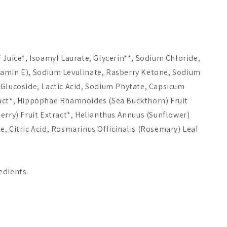
a Cosmetics Beauty
Mossa Acne Act
Djusie Liq
Anti-Age
Clarifying Wash
Perfect Cl
A$66.77
A$24.93
 Juice*, Isoamyl Laurate, Glycerin**, Sodium Chloride,
Add to cart
Add to cart
Add 
tamin E), Sodium Levulinate, Rasberry Ketone, Sodium
 Glucoside, Lactic Acid, Sodium Phytate, Capsicum
act*, Hippophae Rhamnoides (Sea Buckthorn) Fruit
erry) Fruit Extract*, Helianthus Annuus (Sunflower)
, Citric Acid, Rosmarinus Officinalis (Rosemary) Leaf
edients