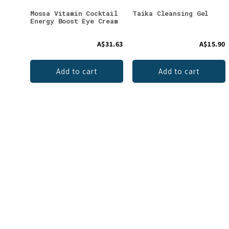
Mossa Vitamin Cocktail
Taika Cleansing Gel
Energy Boost Eye Cream
A$31.63
A$15.90
Add to cart
Add to cart