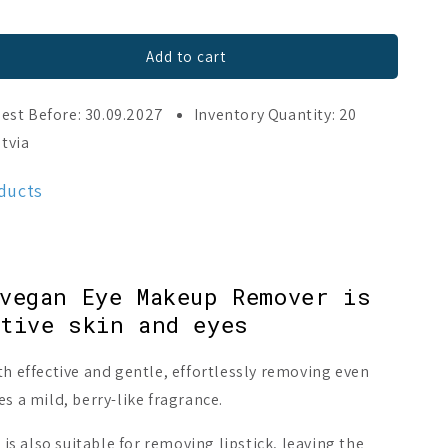
Add to cart
est Before: 30.09.2027
Inventory Quantity: 20
tvia
oducts
vegan Eye Makeup Remover is
tive skin and eyes
th effective and gentle, effortlessly removing even
s a mild, berry-like fragrance.
e is also suitable for removing lipstick, leaving the