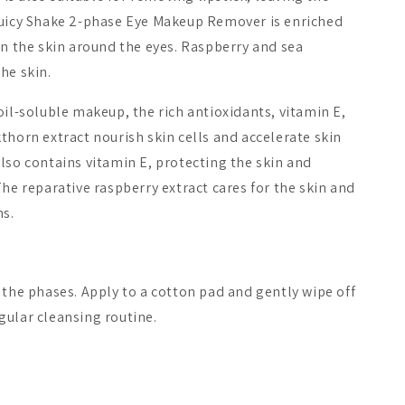
Juicy Shake 2-phase Eye Makeup Remover is enriched
en the skin around the eyes. Raspberry and sea
he skin.
oil-soluble makeup, the rich antioxidants, vitamin E,
thorn extract nourish skin cells and accelerate skin
lso contains vitamin E, protecting the skin and
The reparative raspberry extract cares for the skin and
ns.
 the phases. Apply to a cotton pad and gently wipe off
gular cleansing routine.