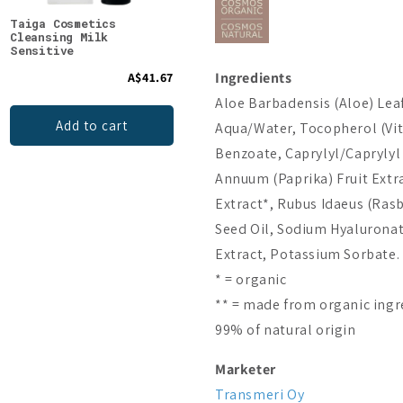
Taiga Cosmetics
Taika Regenerating Face
Taig
Cleansing Milk
Oil
Oil 
Sensitive
Ingredients
A$41.67
A$41.67
Aloe Barbadensis (Aloe) Leaf
Add to cart
Add to cart
Aqua/Water, Tocopherol (Vi
Benzoate, Caprylyl/Caprylyl
Annuum (Paprika) Fruit Extr
Extract*, Rubus Idaeus (Rasb
Seed Oil, Sodium Hyaluronate
Extract, Potassium Sorbate.
* = organic
** = made from organic ingr
99% of natural origin
Marketer
Transmeri Oy