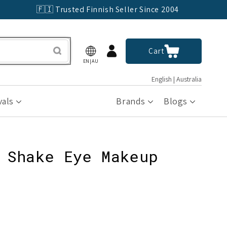
🇫🇮 Trusted Finnish Seller Since 2004
Log
Cart
Cart
in
EN|AU
English | Australia
vals
Brands
Blogs
 Shake Eye Makeup