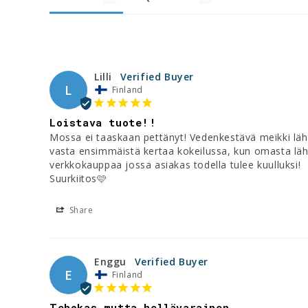
Lilli
L
Finland
Loistava tuote!!
Mossa ei taaskaan pettänyt! Vedenkestävä meikki lähte
vasta ensimmäistä kertaa kokeilussa, kun omasta lähika
verkkokauppaa jossa asiakas todella tulee kuulluksi!

Suurkiitos🩷
Share
Enggu
E
Finland
Tehokas mutta hellävarainen