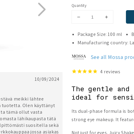
Quantity
Decrease
Increase
quantity
quantity
for
for
Package Size: 100 ml
B
Mossa
Mossa
Manufacturing country: La
Juicy
Juicy
Shake
Shake
See all Mossa pr
Eye
Eye
Makeup
Makeup
Remover
Remover
4
reviews
10/09/2024
The gentle and 
ideal for sensi
estävä meikki lähtee
ä tuotetta. Olen käyttänyt
Its dual-phase formula is bo
ta tämä ollut vasta
 omasta lähikaupasta tätä
strong eye makeup. It feature
vilpittömästi suositella sekä
verkkokauppaa jossa asiakas
Not just for eyes, Juicy Shak