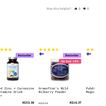
Was this helpful?
0
0
Bestseller
Bestseller
On Sale -15%
ed Zinc + Carnosine
Greenfinn's Wild
Puhdistamo
utamine Drink
Bilberry Powder
Magnesium
er
A$53.38
A$16.37
A$19.24