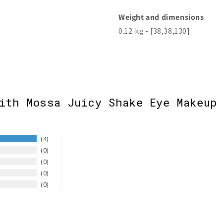
Weight and dimensions
0.12 kg - [38,38,130]
ith Mossa Juicy Shake Eye Makeup
4
0
0
0
0