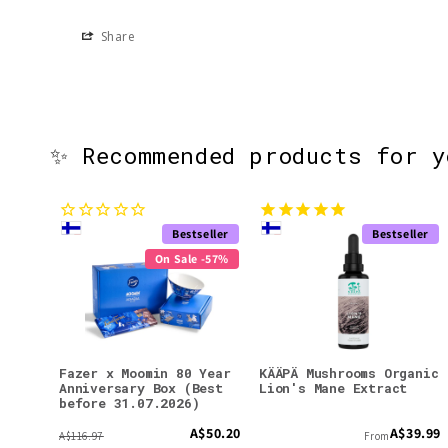
Share
✨ Recommended products for 
Bestseller
Bestseller
On Sale -57%
Fazer x Moomin 80 Year
KÄÄPÄ Mushrooms Organic
Anniversary Box (Best
Lion's Mane Extract
before 31.07.2026)
A$50.20
A$39.99
A$116.97
From