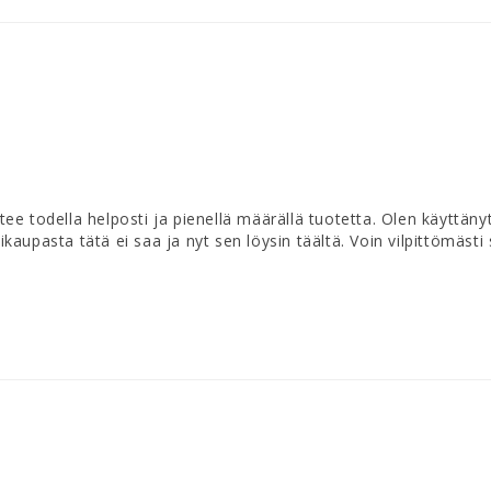
e todella helposti ja pienellä määrällä tuotetta. Olen käyttäny
upasta tätä ei saa ja nyt sen löysin täältä. Voin vilpittömästi s