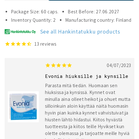
quantity
quantity
for
for
Package Size: 60 caps.
Best Before: 27.06.2027
Evonia
Evonia
Inventory Quantity: 2
Manufacturing country: Finland
Biotin
Biotin
Plus
Plus
See all Hankintatukku products
13
reviews
04/07/2023
Evonia hiuksille ja kynsille
Parasta mitä tiedän. Huomaan sen
hiuksissa ja kynsissä. Kynnet ovat
minulla aina olleet heikot ja ohuet mutta
silloinkuin aloin käyttää näitä huomasin
hyvin pian kuinka kynnet vahvistuivat ja
hiusten lähtö hidastui. Kiitos hyvästä
tuotteesta ja kiitos teille Hyvikset kun
olette olemassa ja tarjoatte meille hyviä