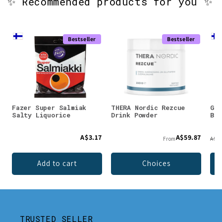
✨ Recommended products for you ✨
Bestseller
Bestseller
Fazer Super Salmiak
THERA Nordic Rezcue
Gre
Salty Liquorice
Drink Powder
Bla
A$3.17
A$59.87
From
A$18
Add to cart
Choices
TRUSTED SELLER