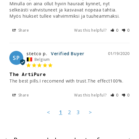
Minulla on aina ollut hyvin hauraat kynnet, nyt 
selkeästi vahvistuneet ja kasvavat nopeaa tahtia. 
Myös hiukset tullee vahvimmiksi ja tuuheammaksi.
Share
Was this helpful?
0
0
stetco p.
01/19/2020
SP
Belgium
The ArtiPure
The best pills.I recomend with trust.The effect100%.
Share
Was this helpful?
0
0
<
1
2
3
>