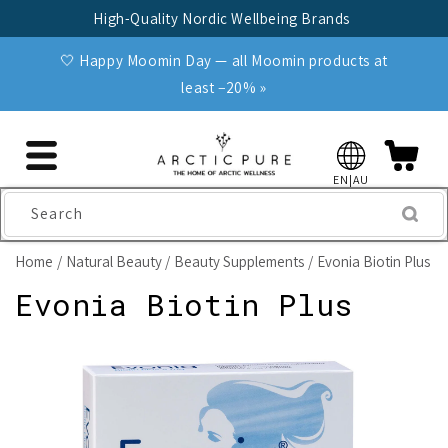
Skip to
High-Quality Nordic Wellbeing Brands
content
🤍 Happy Moomin Day — all Moomin products at
least −20% »
EN|AU
Search
Home
Natural Beauty
Beauty Supplements
Evonia Biotin Plus
Evonia Biotin Plus
Skip to
product
information