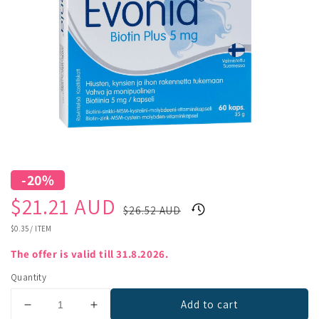
-20%
Sale
Regular
$21.21 AUD
$26.52 AUD
price
price
UNIT
$0.35
/
ITEM
PRICE
The offer is valid till 31.8.2026.
Quantity
Add to cart
Decrease
Increase