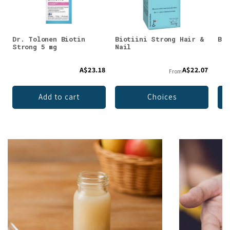
Dr. Tolonen Biotin
Biotiini Strong Hair &
Bio
Strong 5 mg
Nail
A$23.18
A$22.07
From
Add to cart
Choices